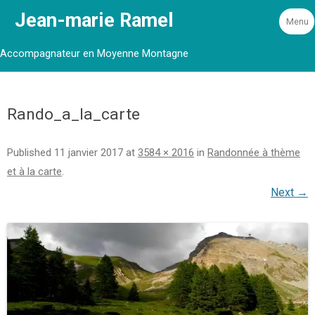
Jean-marie Ramel
Menu
Accompagnateur en Moyenne Montagne
Rando_a_la_carte
Published
11 janvier 2017
at
3584 × 2016
in
Randonnée à thème
et à la carte
.
Next →